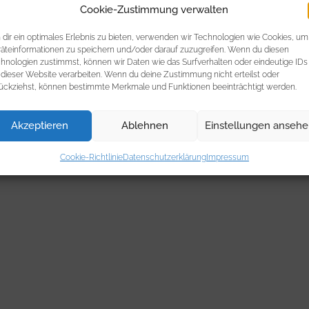
Cookie-Zustimmung verwalten
dir ein optimales Erlebnis zu bieten, verwenden wir Technologien wie Cookies, um
äteinformationen zu speichern und/oder darauf zuzugreifen. Wenn du diesen
hnologien zustimmst, können wir Daten wie das Surfverhalten oder eindeutige IDs
 dieser Website verarbeiten. Wenn du deine Zustimmung nicht erteilst oder
ückziehst, können bestimmte Merkmale und Funktionen beeinträchtigt werden.
Akzeptieren
Ablehnen
Einstellungen anseh
Cookie-Richtlinie
Datenschutzerklärung
Impressum