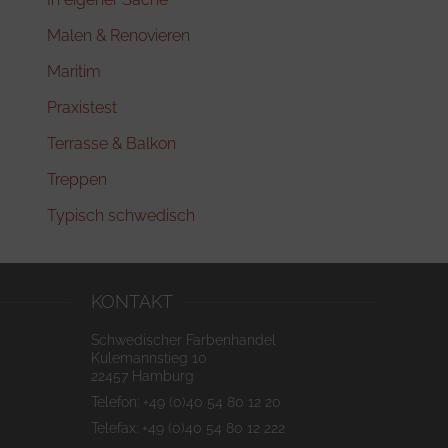
Malen & Renovieren
Maritim
Praxistest
Terrasse & Balkon
Treppen
Typisch schwedisch
KONTAKT
Schwedischer Farbenhandel
Kulemannstieg 10
22457 Hamburg
Telefon: +49 (0)40 54 80 12 20
Telefax: +49 (0)40 54 80 12 222