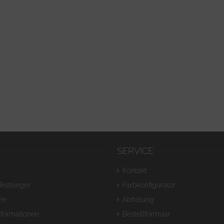
SERVICE
Kontakt
Testsieger
Farbkonfigurator
ie
Abholung
nformationen
Bestellformuar