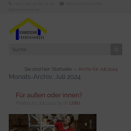
+49 (0)40 54 80 12 20
info@schwedischer-
farbenhandel.de
Sie sind hier: Startseite
->
Archiv für Juli 2024
Monats-Archiv:
Juli 2024
Aussenfarben
Innenfarben
Für außen oder innen?
Werkzeuge
Posted
20. Juli 2024
by
by
Ulfila
Verdünner & Reiniger
KFZ- und Bootsbedarf