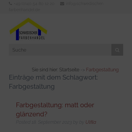
+49 (0)40 54 80 12 20
info@schwedischer-
farbenhandel.de
Sie sind hier: Startseite
->
Farbgestaltung
Einträge mit dem Schlagwort:
Aussenfarben
Farbgestaltung
Innenfarben
Werkzeuge
Farbgestaltung: matt oder
Verdünner & Reiniger
glänzend?
KFZ- und Bootsbedarf
Posted
18. September 2023
by
by
Ulfila