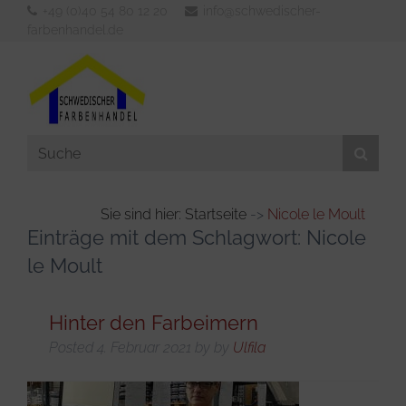
+49 (0)40 54 80 12 20
info@schwedischer-
farbenhandel.de
Sie sind hier: Startseite
->
Nicole le Moult
Einträge mit dem Schlagwort:
Nicole
Aussenfarben
le Moult
Innenfarben
Werkzeuge
Hinter den Farbeimern
Verdünner & Reiniger
Posted
4. Februar 2021
by
by
Ulfila
KFZ- und Bootsbedarf