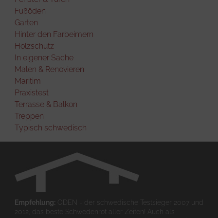
Fußöden
Garten
Hinter den Farbeimern
Holzschutz
In eigener Sache
Malen & Renovieren
Maritim
Praxistest
Terrasse & Balkon
Treppen
Typisch schwedisch
Empfehlung:
ODEN - der schwedische Testsieger 2007 und
2012, das beste Schwedenrot aller Zeiten! Auch als