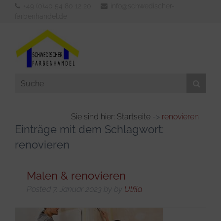
+49 (0)40 54 80 12 20
info@schwedischer-
farbenhandel.de
Sie sind hier: Startseite
->
renovieren
Einträge mit dem Schlagwort:
Aussenfarben
renovieren
Innenfarben
Werkzeuge
Malen & renovieren
Verdünner & Reiniger
Posted
7. Januar 2023
by
by
Ulfila
KFZ- und Bootsbedarf