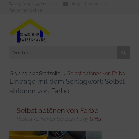
+49 (0)40 54 80 12 20
info@schwedischer-
farbenhandel.de
Sie sind hier: Startseite
->
Selbst abtönen von Farbe
Einträge mit dem Schlagwort:
Selbst
Aussenfarben
abtönen von Farbe
Innenfarben
Werkzeuge
Selbst abtönen von Farbe
Verdünner & Reiniger
Posted
30. November 2023
by
by
Ulfila
KFZ- und Bootsbedarf