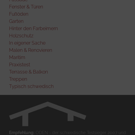
Fenster & Türen
Fußöden
Garten
Hinter den Farbeimern
Holzschutz
In eigener Sache
Malen & Renovieren
Maritim
Praxistest
Terrasse & Balkon
Treppen
Typisch schwedisch
Empfehlung:
ODEN - der schwedische Testsieger 2007 und