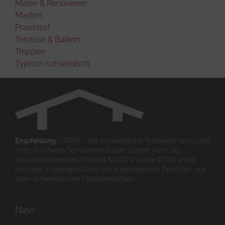
Malen & Renovieren
Maritim
Praxistest
Terrasse & Balkon
Treppen
Typisch schwedisch
Empfehlung:
ODEN - der schwedische Testsieger 2007 und
2012, das beste Schwedenrot aller Zeiten! Auch als
wasserbasierendes Produkt SOLID V sowie TITAN V mit
höchster Ergiebigkeit und somit günstigstem Preis/qm von
allen schwedischen Fassadenfarben.
Navi