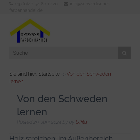
+49 (0)40 54 80 12 20
info@schwedischer-
farbenhandel.de
Sie sind hier: Startseite
->
Von den Schweden
lernen
Aussenfarben
Innenfarben
Von den Schweden
Werkzeuge
lernen
Verdünner & Reiniger
Posted
29. Juni 2024
by
by
Ulfila
KFZ- und Bootsbedarf
Holz streichen: im Außenbereich