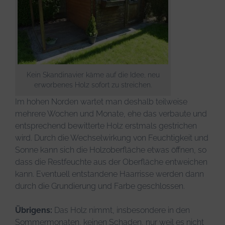
Kein Skandinavier käme auf die Idee, neu
erworbenes Holz sofort zu streichen.
Im hohen Norden wartet man deshalb teilweise
mehrere Wochen und Monate, ehe das verbaute und
entsprechend bewitterte Holz erstmals gestrichen
wird. Durch die Wechselwirkung von Feuchtigkeit und
Sonne kann sich die Holzoberfläche etwas öffnen, so
dass die Restfeuchte aus der Oberfläche entweichen
kann. Eventuell entstandene Haarrisse werden dann
durch die Grundierung und Farbe geschlossen.
Übrigens:
Das Holz nimmt, insbesondere in den
Sommermonaten, keinen Schaden, nur weil es nicht