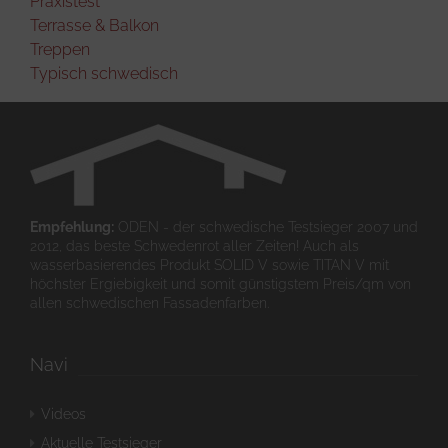
Praxistest
Terrasse & Balkon
Treppen
Typisch schwedisch
Empfehlung:
ODEN - der schwedische Testsieger 2007 und
2012, das beste Schwedenrot aller Zeiten! Auch als
wasserbasierendes Produkt SOLID V sowie TITAN V mit
höchster Ergiebigkeit und somit günstigstem Preis/qm von
allen schwedischen Fassadenfarben.
Navi
Videos
Aktuelle Testsieger