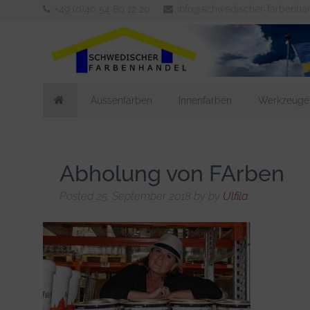
+49 (0)40 54 80 12 20
info@schwedischer-farbenha
Aussenfarben
Innenfarben
Werkzeuge
Abholung von FArben
Posted
25. September 2018
by
by
Ulfila