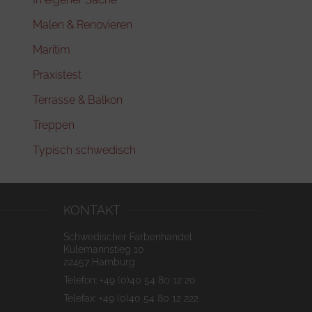
Malen & Renovieren
Maritim
Praxistest
Terrasse & Balkon
Treppen
Typisch schwedisch
KONTAKT
Schwedischer Farbenhandel
Kulemannstieg 10
22457 Hamburg
Telefon: +49 (0)40 54 80 12 20
Telefax: +49 (0)40 54 80 12 222