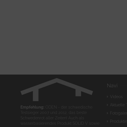
Navi
Videos
Aktuelle 
Empfehlung:
ODEN - der schwedische
Testsieger 2007 und 2012, das beste
Fotogaler
Schwedenrot aller Zeiten! Auch als
Produkti
wasserbasierendes Produkt SOLID V sowie