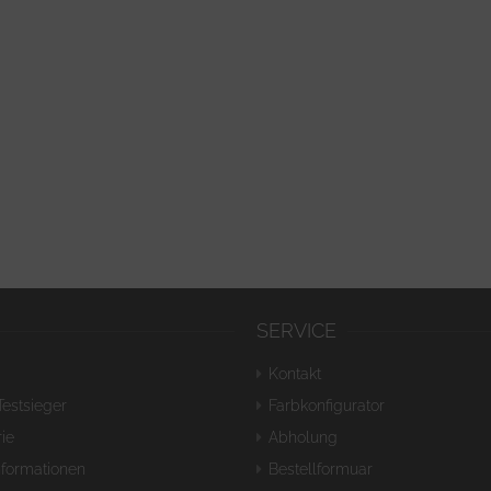
SERVICE
Kontakt
Testsieger
Farbkonfigurator
ie
Abholung
nformationen
Bestellformuar