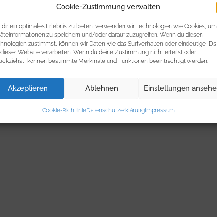
Cookie-Zustimmung verwalten
dir ein optimales Erlebnis zu bieten, verwenden wir Technologien wie Cookies, um
äteinformationen zu speichern und/oder darauf zuzugreifen. Wenn du diesen
hnologien zustimmst, können wir Daten wie das Surfverhalten oder eindeutige IDs
 dieser Website verarbeiten. Wenn du deine Zustimmung nicht erteilst oder
ückziehst, können bestimmte Merkmale und Funktionen beeinträchtigt werden.
Akzeptieren
Ablehnen
Einstellungen anseh
Cookie-Richtlinie
Datenschutzerklärung
Impressum