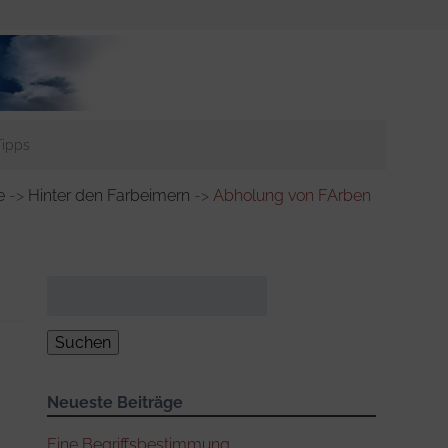
Tipps
e
->
Hinter den Farbeimern
->
Abholung von FArben
Suchen
nach:
Neueste Beiträge
Eine Begriffsbestimmung