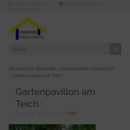
+49 (0)40 54 80 12 20
info@schwedischer-
farbenhandel.de
Sie sind hier: Startseite
->
Konstruktiver Holzschutz
-
>
Gartenpavillon am Teich
Aussenfarben
Innenfarben
Gartenpavillon am
Werkzeuge
Teich
Verdünner & Reiniger
Posted
9. Juli 2017
by
by
Ulfila
KFZ- und Bootsbedarf