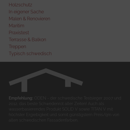
Holzschutz
In eigener Sache
Malen & Renovieren
Maritim
Praxistest
Terrasse & Balkon
Treppen
Typisch schwedisch
Empfehlung:
ODEN - der schwedische Testsieger 2007 und
2012, das beste Schwedenrot aller Zeiten! Auch als
wasserbasierendes Produkt SOLID V sowie TITAN V mit
höchster Ergiebigkeit und somit günstigstem Preis/qm von
allen schwedischen Fassadenfarben.