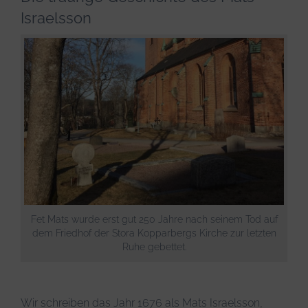
Infos & Tipps
Israelsson
Fet Mats wurde erst gut 250 Jahre nach seinem Tod auf
dem Friedhof der Stora Kopparbergs Kirche zur letzten
Ruhe gebettet.
Wir schreiben das Jahr 1676 als Mats Israelsson,