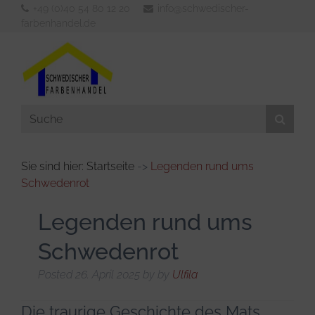
+49 (0)40 54 80 12 20
info@schwedischer-
farbenhandel.de
Sie sind hier: Startseite
->
Legenden rund ums
Schwedenrot
Aussenfarben
Innenfarben
Legenden rund ums
Werkzeuge
Schwedenrot
Verdünner & Reiniger
Posted
26. April 2025
by
by
Ulfila
KFZ- und Bootsbedarf
Die traurige Geschichte des Mats