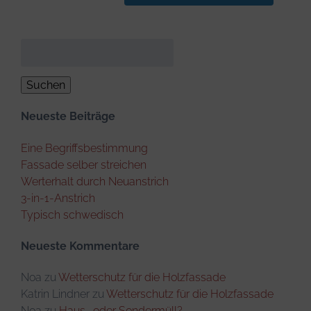
Suchen
nach:
Neueste Beiträge
Eine Begriffsbestimmung
Fassade selber streichen
Werterhalt durch Neuanstrich
3-in-1-Anstrich
Typisch schwedisch
Neueste Kommentare
Noa
zu
Wetterschutz für die Holzfassade
Katrin Lindner
zu
Wetterschutz für die Holzfassade
Noa
zu
Haus- oder Sondermüll?