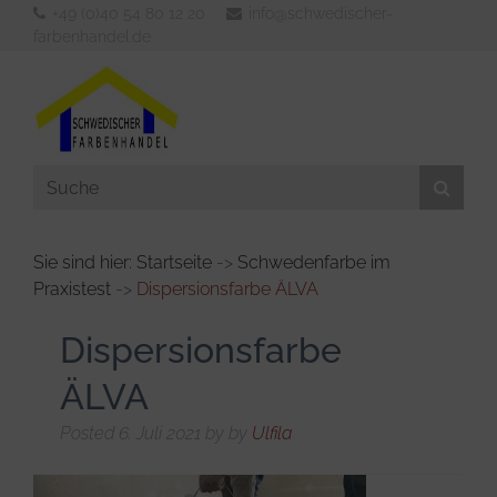
+49 (0)40 54 80 12 20
info@schwedischer-
farbenhandel.de
Sie sind hier: Startseite
->
Schwedenfarbe im
Praxistest
->
Dispersionsfarbe ÄLVA
Aussenfarben
Innenfarben
Dispersionsfarbe
Werkzeuge
ÄLVA
Verdünner & Reiniger
Posted
6. Juli 2021
by
by
Ulfila
KFZ- und Bootsbedarf