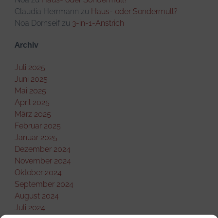
Claudia Herrmann
zu
Haus- oder Sondermüll?
Noa Dornseif
zu
3-in-1-Anstrich
Archiv
Juli 2025
Juni 2025
Mai 2025
April 2025
März 2025
Februar 2025
Januar 2025
Dezember 2024
November 2024
Oktober 2024
September 2024
August 2024
Juli 2024