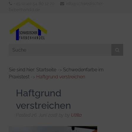
+49 (0)40 54 80 12 20
info@schwedischer-
farbenhandel.de
Sie sind hier: Startseite
->
Schwedenfarbe im
Praxistest
->
Haftgrund verstreichen
Aussenfarben
Innenfarben
Haftgrund
Werkzeuge
verstreichen
Verdünner & Reiniger
Posted
26. Juni 2018
by
by
Ulfila
KFZ- und Bootsbedarf