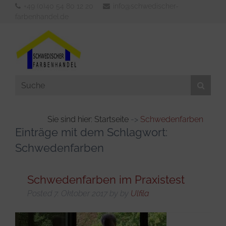
+49 (0)40 54 80 12 20
info@schwedischer-
farbenhandel.de
Sie sind hier: Startseite
->
Schwedenfarben
Einträge mit dem Schlagwort:
Aussenfarben
Schwedenfarben
Innenfarben
Werkzeuge
Schwedenfarben im Praxistest
Verdünner & Reiniger
Posted
7. Oktober 2017
by
by
Ulfila
KFZ- und Bootsbedarf