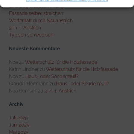
Eine Begriffsbestimmung
Fassade selber streichen
Werterhalt durch Neuanstrich
3-in-1-Anstrich
Typisch schwedisch
Neueste Kommentare
Noa
zu
Wetterschutz für die Holzfassade
Katrin Lindner
zu
Wetterschutz für die Holzfassade
Noa
zu
Haus- oder Sondermüll?
Claudia Herrmann
zu
Haus- oder Sondermüll?
Noa Dornseif
zu
3-in-1-Anstrich
Archiv
Juli 2025
Juni 2025
Mai 2025