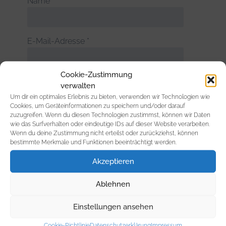
Name
*
E-Mail-Adresse
*
Cookie-Zustimmung
Website
verwalten
Um dir ein optimales Erlebnis zu bieten, verwenden wir Technologien wie
Cookies, um Geräteinformationen zu speichern und/oder darauf
zuzugreifen. Wenn du diesen Technologien zustimmst, können wir Daten
wie das Surfverhalten oder eindeutige IDs auf dieser Website verarbeiten.
Wenn du deine Zustimmung nicht erteilst oder zurückziehst, können
bestimmte Merkmale und Funktionen beeinträchtigt werden.
Akzeptieren
Suchen
nach:
Ablehnen
Einstellungen ansehen
Neueste Beiträge
Cookie-Richtlinie
Datenschutzerklärung
Impressum