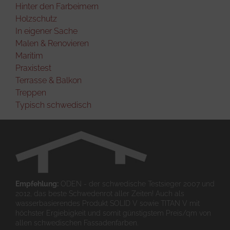
Hinter den Farbeimern
Holzschutz
In eigener Sache
Malen & Renovieren
Maritim
Praxistest
Terrasse & Balkon
Treppen
Typisch schwedisch
Empfehlung:
ODEN - der schwedische Testsieger 2007 und
2012, das beste Schwedenrot aller Zeiten! Auch als
wasserbasierendes Produkt SOLID V sowie TITAN V mit
höchster Ergiebigkeit und somit günstigstem Preis/qm von
allen schwedischen Fassadenfarben.