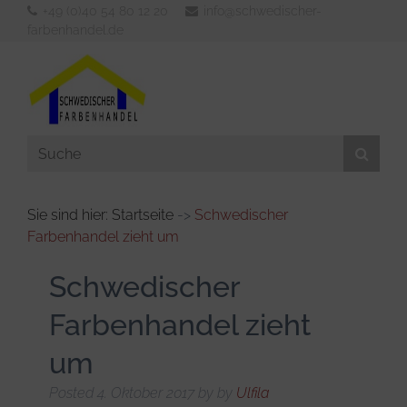
+49 (0)40 54 80 12 20
info@schwedischer-
farbenhandel.de
Sie sind hier: Startseite
->
Schwedischer
Farbenhandel zieht um
Aussenfarben
Innenfarben
Schwedischer
Werkzeuge
Farbenhandel zieht
Verdünner & Reiniger
um
KFZ- und Bootsbedarf
Posted
4. Oktober 2017
by
by
Ulfila