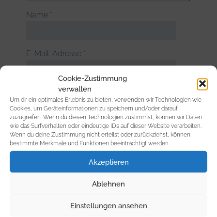
Name
*
E-Mail-Adresse
*
Cookie-Zustimmung
verwalten
Website
Um dir ein optimales Erlebnis zu bieten, verwenden wir Technologien wie
Cookies, um Geräteinformationen zu speichern und/oder darauf
zuzugreifen. Wenn du diesen Technologien zustimmst, können wir Daten
wie das Surfverhalten oder eindeutige IDs auf dieser Website verarbeiten.
Wenn du deine Zustimmung nicht erteilst oder zurückziehst, können
bestimmte Merkmale und Funktionen beeinträchtigt werden.
Akzeptieren
Suchen
nach:
Ablehnen
Einstellungen ansehen