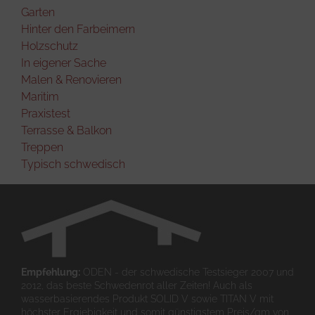
Garten
Hinter den Farbeimern
Holzschutz
In eigener Sache
Malen & Renovieren
Maritim
Praxistest
Terrasse & Balkon
Treppen
Typisch schwedisch
Empfehlung:
ODEN - der schwedische Testsieger 2007 und
2012, das beste Schwedenrot aller Zeiten! Auch als
wasserbasierendes Produkt SOLID V sowie TITAN V mit
höchster Ergiebigkeit und somit günstigstem Preis/qm von