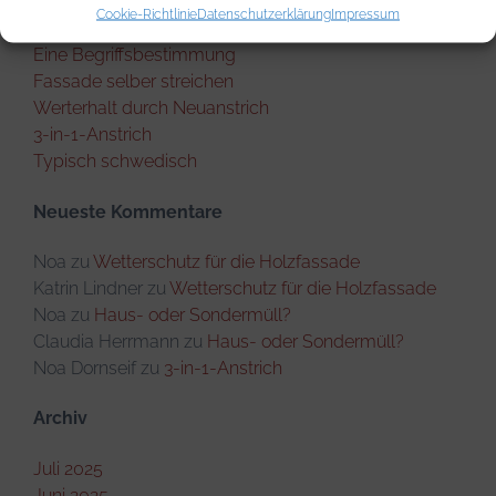
Neueste Beiträge
Cookie-Richtlinie
Datenschutzerklärung
Impressum
Eine Begriffsbestimmung
Fassade selber streichen
Werterhalt durch Neuanstrich
3-in-1-Anstrich
Typisch schwedisch
Neueste Kommentare
Noa
zu
Wetterschutz für die Holzfassade
Katrin Lindner
zu
Wetterschutz für die Holzfassade
Noa
zu
Haus- oder Sondermüll?
Claudia Herrmann
zu
Haus- oder Sondermüll?
Noa Dornseif
zu
3-in-1-Anstrich
Archiv
Juli 2025
Juni 2025