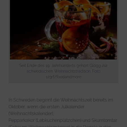
Infos & Tipps
Seit Ende des 19. Jahrhunderts gehört Glögg zur
schwedischen Weihnachtstradition. Foto:
123rf/foodandmore
In Schweden beginnt die Weihnachtszeit bereits im
Oktober, wenn die ersten Julkalender
(Weihnachtskalender),
Pepparkakor (Lebkuchenplätzchen) und Skumtomtar