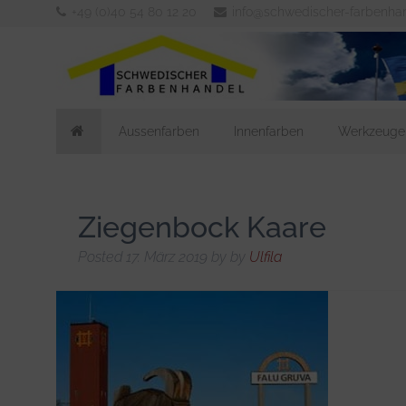
+49 (0)40 54 80 12 20
info@schwedischer-farbenha
Aussenfarben
Innenfarben
Werkzeuge
Ziegenbock Kaare
Posted
17. März 2019
by
by
Ulfila