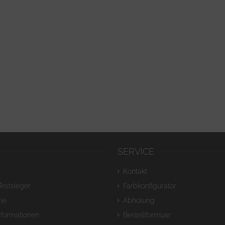
SERVICE
Kontakt
Testsieger
Farbkonfigurator
ie
Abholung
nformationen
Bestellformuar