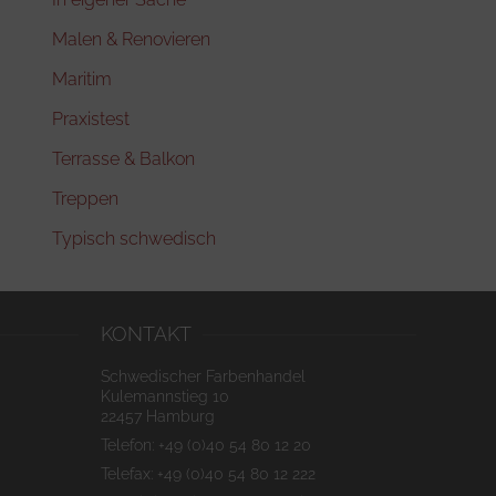
Malen & Renovieren
Maritim
Praxistest
Terrasse & Balkon
Treppen
Typisch schwedisch
KONTAKT
Schwedischer Farbenhandel
Kulemannstieg 10
22457 Hamburg
Telefon: +49 (0)40 54 80 12 20
Telefax: +49 (0)40 54 80 12 222