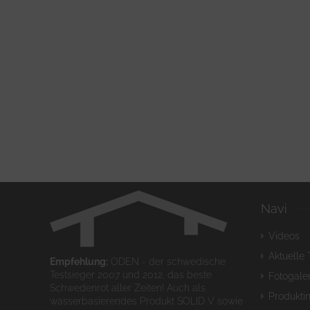
Navi
Videos
Aktuelle 
Empfehlung:
ODEN - der schwedische
Testsieger 2007 und 2012, das beste
Fotogaler
Schwedenrot aller Zeiten! Auch als
Produkti
wasserbasierendes Produkt SOLID V sowie