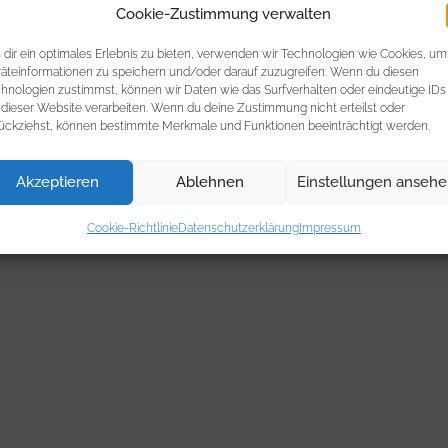
Cookie-Zustimmung verwalten
dir ein optimales Erlebnis zu bieten, verwenden wir Technologien wie Cookies, um
äteinformationen zu speichern und/oder darauf zuzugreifen. Wenn du diesen
hnologien zustimmst, können wir Daten wie das Surfverhalten oder eindeutige IDs
 dieser Website verarbeiten. Wenn du deine Zustimmung nicht erteilst oder
ückziehst, können bestimmte Merkmale und Funktionen beeinträchtigt werden.
Akzeptieren
Ablehnen
Einstellungen anseh
Cookie-Richtlinie
Datenschutzerklärung
Impressum