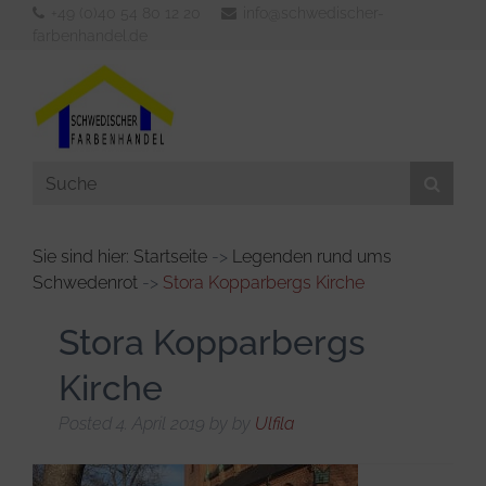
+49 (0)40 54 80 12 20
info@schwedischer-
farbenhandel.de
Sie sind hier: Startseite
->
Legenden rund ums
Schwedenrot
->
Stora Kopparbergs Kirche
Aussenfarben
Innenfarben
Stora Kopparbergs
Werkzeuge
Kirche
Verdünner & Reiniger
Posted
4. April 2019
by
by
Ulfila
KFZ- und Bootsbedarf